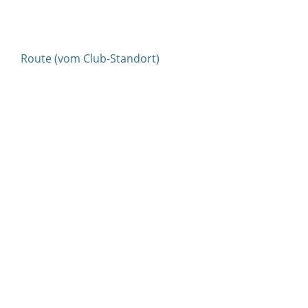
Route (vom Club-Standort)
Karnevalsgesellschaft Schlader Botze 1958 e.V.
|
Mitgliederverwaltung & Vereinskalender
|
Impressum
|